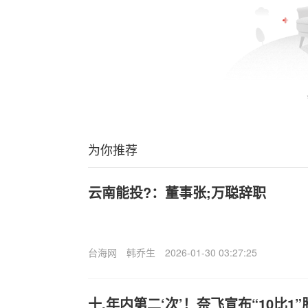
为你推荐
云南能投?：董事张;万聪辞职
台海网
韩乔生
2026-01-30 03:27:25
十.年内第二‘次’！奈飞宣布“10比