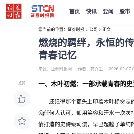
首页
快讯
要闻
股市
您当前的位置：
证券时报
>
公司
>
正文
燃烧的羁绊，永恒的传
青春记忆
来源：证券时报网
作者：韩乔生
2026-02-07 
一、木叶初燃：一部承载青春的史
点赞
还记得那个额头上印着木叶标🌸志
🤔任何人认可，却用笑容和汗水一次次
情打造的史诗级动漫，早已超越了单纯