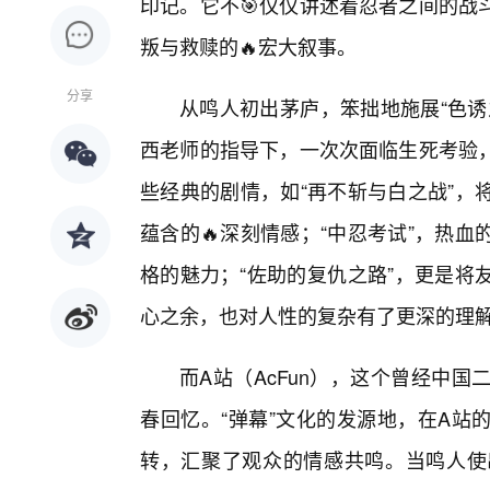
印记。它不🎯仅仅讲述着忍者之间的战
叛与救赎的🔥宏大叙事。
分享
从鸣人初出茅庐，笨拙地施展“色诱
西老师的指导下，一次次面临生死考验，
些经典的剧情，如“再不斩与白之战”，
蕴含的🔥深刻情感；“中忍考试”，热
格的魅力；“佐助的复仇之路”，更是将
心之余，也对人性的复杂有了更深的理
而A站（AcFun），这个曾经中
春回忆。“弹幕”文化的发源地，在A站
转，汇聚了观众的情感共鸣。当鸣人使出