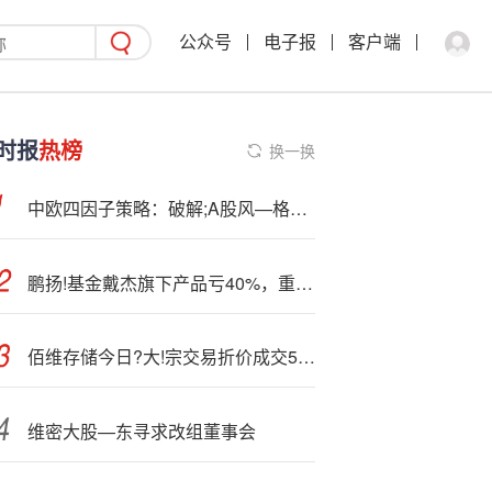
公众号
电子报
客户端
时报
热榜
换一换
中欧四因子策略：破解;A股风—格轮动的“四季密码”
鹏扬!基金戴杰旗下产品亏40%，重仓白酒股躲“牛市”
佰维存储今日?大!宗交易折价成交54.4万股 成交额6413.76万元
维密大股—东寻求改组董事会