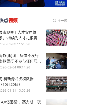
热点
视频
换一换
楼市观察丨人才安居体
系，:持续为人才扎根青岛
护航.
2026-02-02 11:23:26
蚂蚁{集}团：坚决不发行
虚拟货币 不参与任何形式
炒作
2026-02-04 06:14:26
海;科新源龙虎榜数据
（10月20日）
2026-01-31 13:05:26
14,0亿落袋:，赛力斯一夜