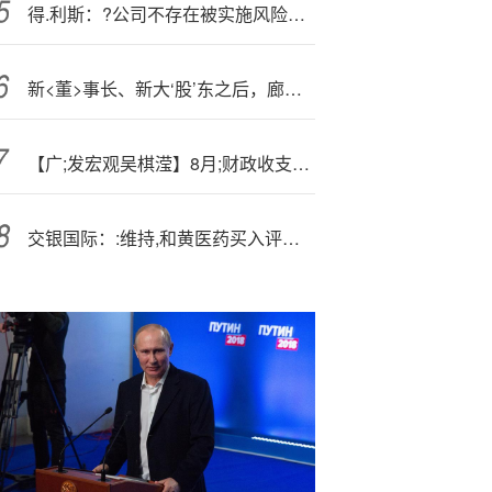
得.利斯：?公司不存在被实施风险警示的情形
新<董>事长、新大‘股’东之后，廊坊银行将迎新行长
【广;发宏观吴棋滢】8月;财政收支数据简析：亮点和约束
交银国际：:维持,和黄医药买入评级 降目标价至37.6港元