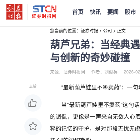
首页
快讯
要闻
股市
您当前的位置：
证券时报
>
公司
>
正文
葫芦兄弟：当经典遇
与创新的奇妙碰撞
来源：证券时报网
作者：刘俊英
2026-02
“最新葫芦娃里不🎯卖药”：一
点赞
当“最新葫芦娃里不卖药”这句
的调侃，更像是一声来自无数人心
粹的记忆的守护，是对那段无忧无虑