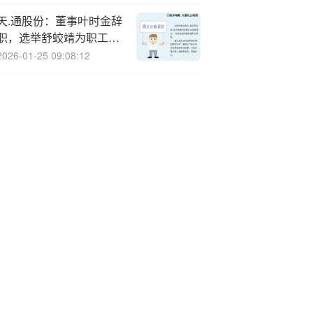
务
天.通股份：董事叶时金辞
职，选举舒蛟靖为职工董
事
2026-01-25 09:08:12