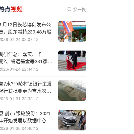
热点
视频
换一换
8.月13日长芯博创发布公
告，股东减持239.48万股
2026-01-24 03:07:12
调研汇总：嘉实、华
夏?、睿远基金等231家明
星机构调研水晶光电！
2026-01-24 22:44:12
吉?水?庐陵村镇银行主发
起行获批变更为吉水农村
商业银行
2026-01-31 22:32:12
原;创< >银轮股份：2021
年开始发展以数据中心和
服务器等领域的热管理业
2026-01-30 04:48:12