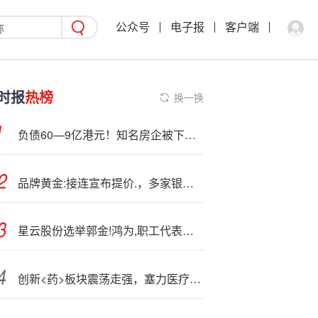
公众号
电子报
客户端
时报
热榜
换一换
负债60—9亿港元！知名房企被下令清盘，市值已缩水95！国资股东救场反“被套”，遭索赔14亿美元
品牌黄金:接连宣布提价.，多家银行上调积存金起投门槛
星云股份选举郭金!鸿为,职工代表董事
创新<药>板块震荡走强，塞力医疗涨停