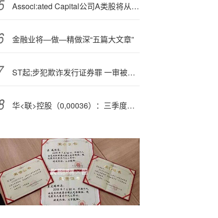
Associ:ated Capital公司A类股将从纽交所退市
金融业将—做—精做深“五篇大文章”
ST起;步犯欺诈发行证券罪 一审被判处罚金1000万元 此前已被中国证监会罚5700万元
华<联>控股（0,00036）：三季度净利润同比增长664.28%，盈利3364.83万元