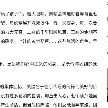
挤满了孩子们，瞪大眼睛，聚精会神地盯着屏幕里七
爷爷，与妖精展开殊死搏斗，每一次变身，每一次合
娃的力大无穷，二娃的千里眼顺风耳，三娃的金刚不
的隐身，七娃的🔥宝葫芦……这些鲜活的角色，早
象，更是我们心中正义的化身，是勇气与团结的象
人的集体回忆，关键在于它所传递的纯粹而美好的价
事没有过多花哨的包装，却直击人心。七个葫芦娃虽
而产生矛盾，但当危险降临，他们总能摒弃前嫌，团