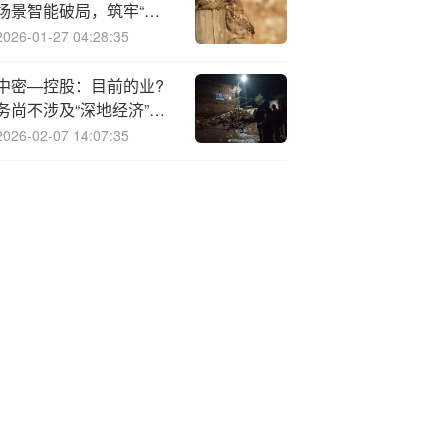
场景智能破局，筑牢“城
市生命线”安全屏障
2026-01-27 04:28:35
中密—控股：目前的业?
务尚不涉及“深地经济”领
域
2026-02-07 14:07:35