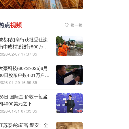
热点
视频
换一换
成都{农}商行获批受让滦
南中成村镇银行800万股
股份，受让后持股比例
2026-02-07 17:37:35
90%
大豪科技(60<3>025)6月
30日股东户数4.01万户，
较上期减少3.96%
2026-01-29 16:59:35
28日:国际金,价收于每盎
司4000美元之下
2026-01-31 07:05:35
江苏泰兴x新智:聚安：全