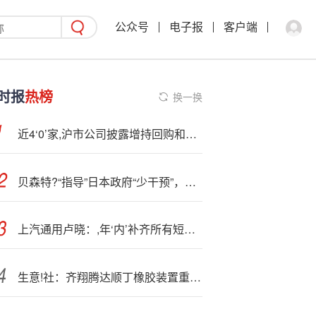
公众号
电子报
客户端
时报
热榜
换一换
近4‘0’家,沪市公司披露增持回购和经营类利好公告 首次回购频现
贝森特?“指导”日本政府“少干预”，日本央行加息在望？
上汽通用卢晓：,年‘内’补齐所有短板，自研技术底座是核心优势
生意!社：齐翔腾达顺丁橡胶装置重启运行