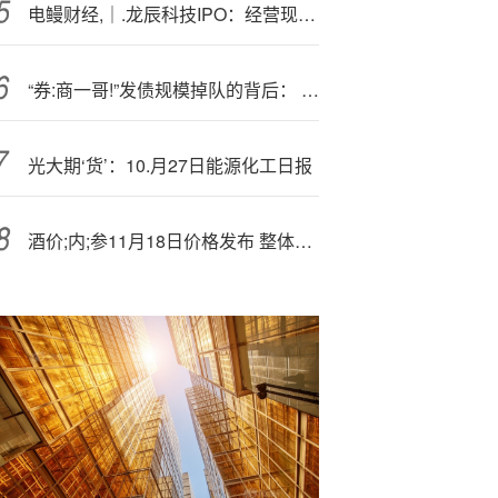
电鳗财经,｜.龙辰科技IPO：经营现金流艰难“转正”产能利用率大降 新募产能如何消化？
“券:商一哥!”发债规模掉队的背后： 高额应付账款满足融资需求 优秀利率结构削弱债务置换需求
光大期‘货’：10.月27日能源化工日报
酒价;内;参11月18日价格发布 整体价格大涨君品青花郎领涨