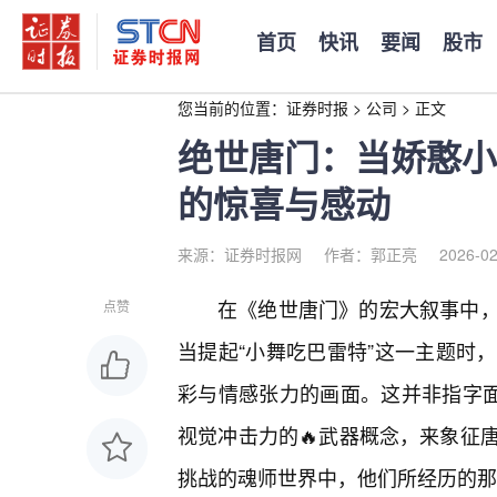
首页
快讯
要闻
股市
您当前的位置：
证券时报
>
公司
>
正文
绝世唐门：当娇憨小
的惊喜与感动
来源：证券时报网
作者：郭正亮
2026-02
在《绝世唐门》的宏大叙事中
点赞
当提起“小舞吃巴雷特”这一主题时
彩与情感张力的画面。这并非指字面
视觉冲击力的🔥武器概念，来象征
挑战的魂师世界中，他们所经历的那