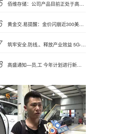
佰维存储：公司产品目前正处于高速发展阶?段!
黄金交.易提醒：金价闪崩近300美元创五年最大单日跌幅，避险神话破灭还是新机遇来临？
筑牢安全.防线,、释放产业效益 5G-A携手AI激活低空经济动能
高盛通知—员,工 今年计划进行新一轮裁员