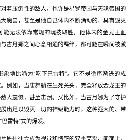
面对着压倒性的敌人，也许是星罗帝国与天魂帝国的
强大魔兽，甚至是他自己体内不断涌动的、具有毁灭
可能无法依靠常规的魂技取胜。他体内的金龙王血
他与古月娜之间心意相通的羁绊，都可能在瞬间被激
形象地比喻为“吃下巴雷特”。它不是循序渐进的成
破。例如，当唐舞麟在生死关头，完全释放金龙王的
将敌人震慑，甚至击溃。又比如，当古月娜为了守护
施展出足以毁灭一切的神级能力时，这种强大的、带
“巴雷特”式的爆发。
的片段往往会成为视觉和情感的双重高潮。画面上，