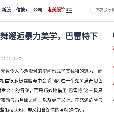
新股
信披+
公司
港美股
舞邂逅暴力美学，巴雷特下
-09 02:18:47
，无数令人心潮澎湃的瞬间构成了其独特的魅力。而
，相信很多粉丝脑海中会瞬间闪过一个充🌸满奇幻色
意义上的吞噬，而是巧妙地借用“巴雷特”这一极具
唐舞麟与古月娜之间，以及更广义上，在充满危险与
些颠覆认知、却又饱含深情的🔥特殊时刻。