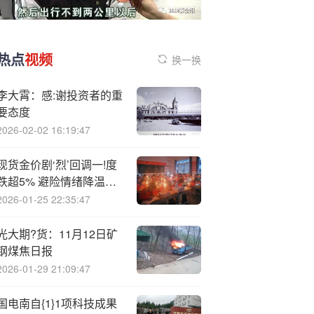
热点
视频
换一换
李大霄：感:谢投资者的重
要态度
2026-02-02 16:19:47
现货金价剧‘烈’回调一!度
跌超5% 避险情绪降温投
机多头遭反噬
2026-01-25 22:35:47
光大期?货：11月12日矿
钢煤焦日报
2026-01-29 21:09:47
国电南自{1}1项科技成果