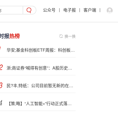
公众号
电子报
客户端
时报
热榜
换一换
华安;基金科创板ETF周报：科创板ETF成立五周年 科创芯片指数涨9.05%
浙;商证券“喊得有创意”：A股历史上第一次“系统性“慢”牛”
民?丰,特纸：公司目前暂无新的在建大型项目
【策;略】“人工智能+”行动正式落地，流动性增量行情有望延续——A股市场投资策略周报