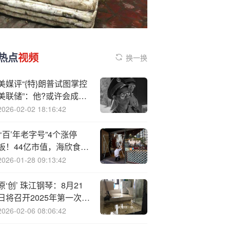
热点
视频
换一换
美媒评“{特}朗普试图掌控
美联储”：他?或许会成
功，但美国终将后悔
2026-02-02 18:16:42
“‘百’年老字号”4个涨停
板！44亿市值，海欣食品
拿下山姆，实现逆袭
2026-01-28 09:13:42
原‘创’ 珠江钢琴：8月21
日将召开2025年第一次临
时股东大会
2026-02-06 08:06:42