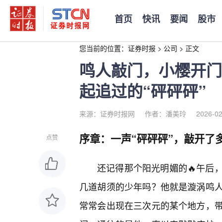
首页
快讯
要闻
股市
您当前的位置：
证券时报
>
公司
>
正文
鸣人敲门，小樱开门
起追过的“砰砰砰”
来源：证券时报网
作者：潘美玲
2026-02
序章：一声“砰砰砰”，敲开了
点赞
还记得那个阳光明媚的🔥午后
几道胡须的少年吗？他就是漩涡鸣
常常会出现在三次元的某个地方，