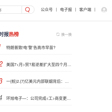
公众号
电子报
客户端
时报
热榜
换一换
特朗普致!电‘警’告高市早苗?
美国7<月>贸?易逆差扩大至四个月新高 企业在特朗普新关税前集中进口
一{桩}2.{7}亿美元内部联姻背后：京东物流整合达达即配
环旭电子—：公司完成<工>商变更登记并换发营业执照