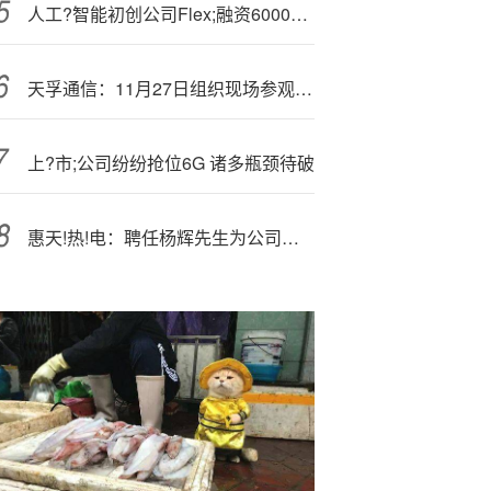
人工?智能初创公司Flex;融资6000万美元，为中型企业提供金融工具
天孚通信：11月27日组织现场参观活动，;广发证券、东吴证券等多家机构参与
上?市;公司纷纷抢位6G 诸多瓶颈待破
惠天!热!电：聘任杨辉先生为公司董事会秘书