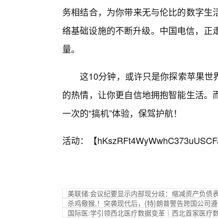
务相结合，为你带来无与伦比的数字生
络基础设施的不断升级。中国电信，正走
量。
这10分钟，或许只是你探索苹果世
的热情，让你更自信地拥抱智能生活。而
一次的“搞机”体验，保驾护航！
活动：【
hKszRFt4WyWwhC373uUSCF
美联储:会议纪要显示内部现分歧：缩减资产负债
杀鸡儆猴,！突袭现代后，{特}朗普警告跨国公司
国际医:学引领西北医疗数据变革｜西北首家医疗数