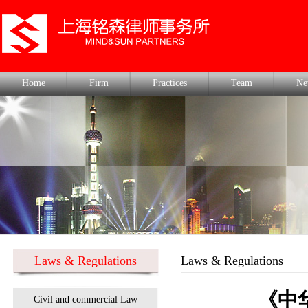
Home
Firm
Practices
Team
Ne
Laws & Regulations
Laws & Regulations
《中
Civil and commercial Law