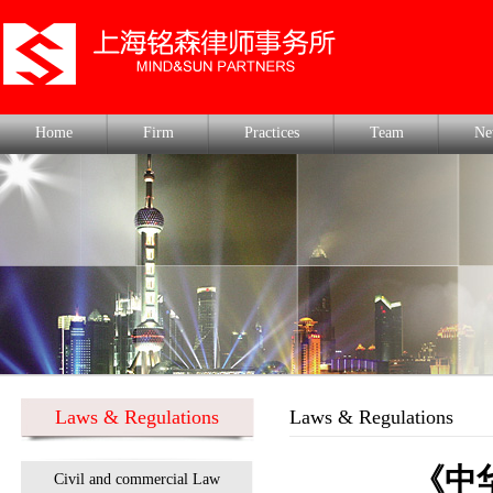
Home
Firm
Practices
Team
Ne
Laws & Regulations
Laws & Regulations
《中
Civil and commercial Law